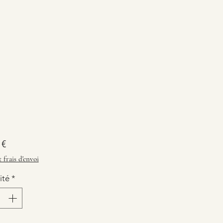
Prix
 €
t frais d'envoi
ité
*