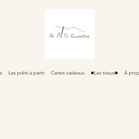
e
Les prêts à partir
Cartes cadeaux
■Les tissus■
À pro