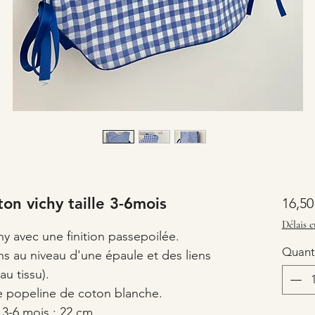
ton vichy taille 3-6mois
16,50
Délais e
hy avec une finition passepoilée.
Quant
s au niveau d'une épaule et des liens
au tissu).
e popeline de coton blanche.
 3-6 mois : 22 cm