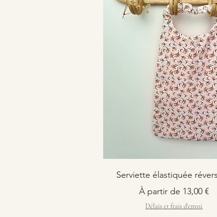
Serviette élastiquée révers
Prix promotionnel
À partir de
13,00 €
Délais et frais d'envoi