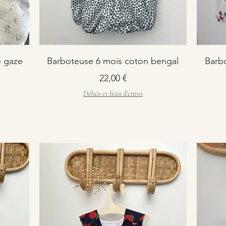
e gaze
Barboteuse 6 mois coton bengal
Barb
Prix
22,00 €
Délais et frais d'envoi