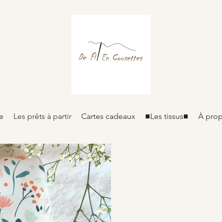
e
Les prêts à partir
Cartes cadeaux
■Les tissus■
À pro