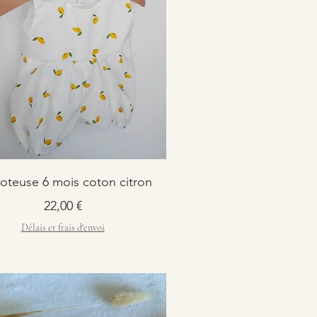
oteuse 6 mois coton citron
Prix
22,00 €
Délais et frais d'envoi