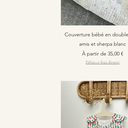
Couverture bébé en doubl
amis et sherpa blanc
Prix promotionnel
À partir de
35,00 €
Délais et frais d'envoi