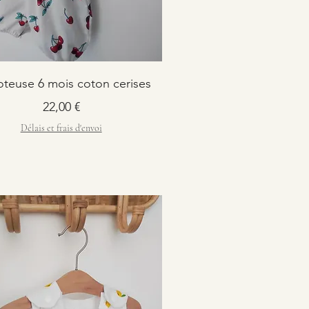
oteuse 6 mois coton cerises
Prix
22,00 €
Délais et frais d'envoi