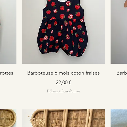
rottes
Barboteuse 6 mois coton fraises
Barb
Prix
22,00 €
Délais et frais d'envoi