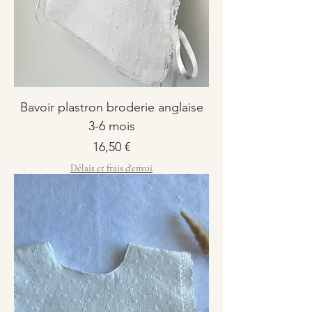
Bavoir plastron broderie anglaise
3-6 mois
Prix
16,50 €
Délais et frais d'envoi