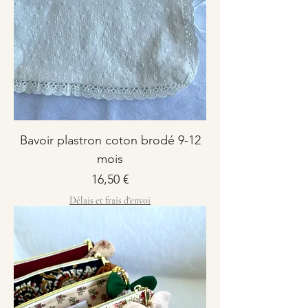
Bavoir plastron coton brodé 9-12
mois
Prix
16,50 €
Délais et frais d'envoi