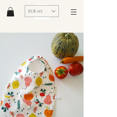
EUR (€)