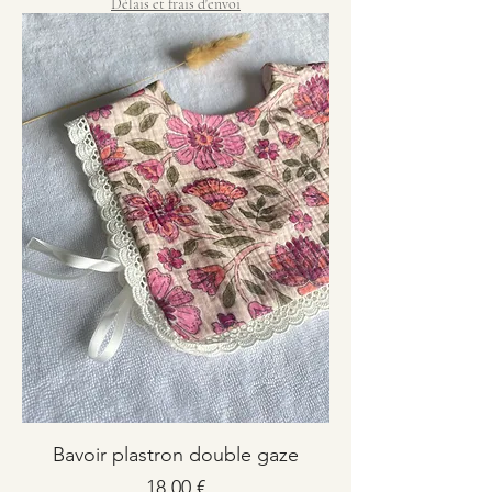
Délais et frais d'envoi
Bavoir plastron double gaze
Prix
18,00 €